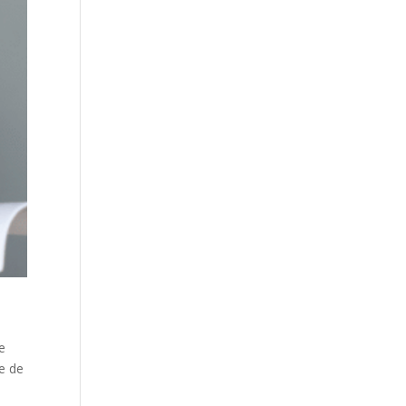
Je
e de