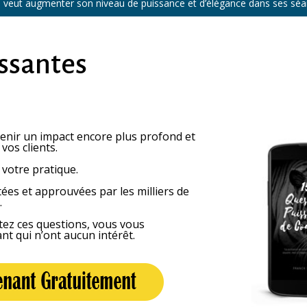
i veut augmenter son niveau de puissance et d’élégance dans ses séa
ssantes
nir un impact encore plus profond et
vos clients.
votre pratique.
tées et approuvées par les milliers de
…
ez ces questions, vous vous
t qui n’ont aucun intérêt.